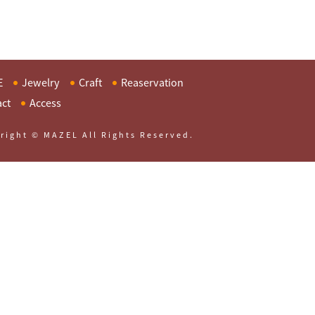
E
Jewelry
Craft
Reaservation
act
Access
right © MAZEL All Rights Reserved.