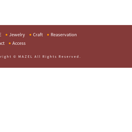
E
Jewelry
Craft
Reaservation
act
Access
right © MAZEL All Rights Reserved.