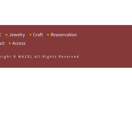
E
Jewelry
Craft
Reaservation
act
Access
right © MAZEL All Rights Reserved.