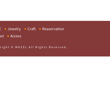
E
Jewelry
Craft
Reaservation
act
Access
right © MAZEL All Rights Reserved.