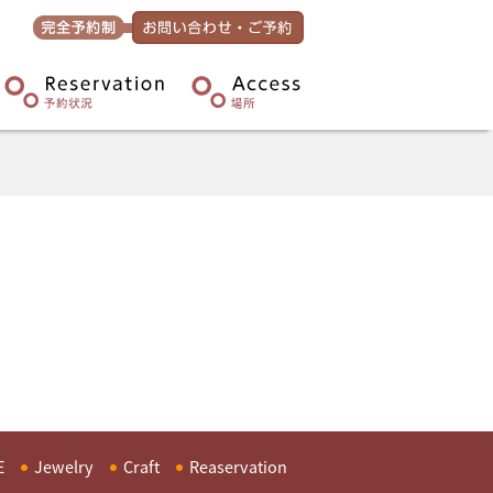
E
Jewelry
Craft
Reaservation