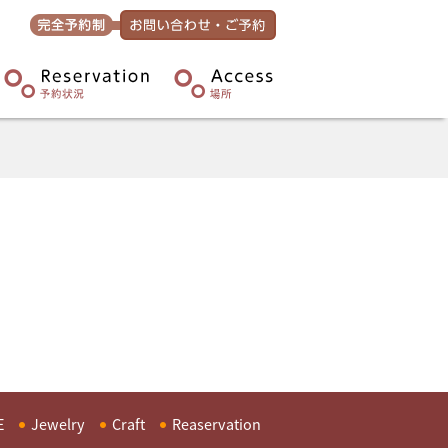
E
Jewelry
Craft
Reaservation